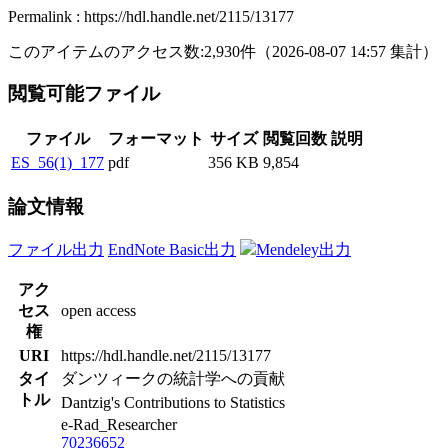
Permalink : https://hdl.handle.net/2115/13177
このアイテムのアクセス数:
2,930
件
（
2026-08-07
14:57 集計
）
閲覧可能ファイル
ファイル
フォーマット
サイズ
閲覧回数
説明
ES_56(1)_177
pdf
356 KB
9,854
論文情報
ファイル出力
EndNote Basic出力
Mendeley出力
アク
セス
open access
権
URI
https://hdl.handle.net/2115/13177
タイ
ダンツィークの統計学への貢献
トル
Dantzig's Contributions to Statistics
e-Rad_Researcher
70236652