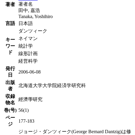
著者名
著者
田中, 嘉浩
Tanaka, Yoshihiro
言語
日本語
ダンツィーク
ネイマン
キー
ワー
統計学
ド
線形計画
経営科学
発行
2006-06-08
日
出版
北海道大学大学院経済学研究科
者
収録
經濟學研究
物名
巻(号)
56(1)
ペー
177-183
ジ
ジョージ・ダンツィーク(George Bernard Dantzig)は修