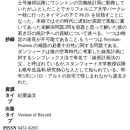
士号修得以降にワシントンの労働統計局に勤務して
いたが,ふとしたことでカリフォルニア大学バークレ
ー校に行ったネイマンの下で Ph.D. を目指すことに
なった。本稿ではその時代に遅刻が原因で黒板に書
いてあった未解決問題2問を宿題と思って解いた彼の
若き日の統計学への貢献について述べる。一つはt検
抄録
定の改良が不可能であること,もう一つは Neyman-
Pearson の補題の必要十分性に関する問題である。
ダンツィークは後の空軍時代に考案した線形計画に
対するシンプレックス法で有名で「線形計画法の
父」と呼ばれているが,スタンフォード大学教授以降
も晩年迄温和,研究熱心な人として知られている。昨
年5月にパロ・アルトの自宅で惜しまれながら逝去さ
れた。
資源
タイ
紀要論文
プ
出版
タイ
Version of Record
プ
PISSN
0451-6265