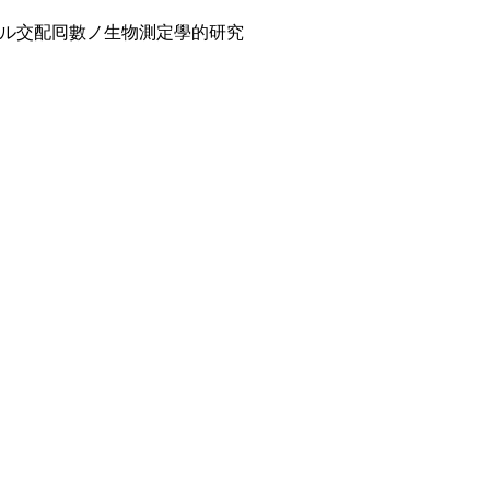
ル交配囘數ノ生物測定學的研究