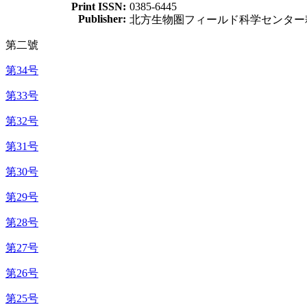
Print ISSN:
0385-6445
Publisher:
北方生物圏フィールド科学センター
第二號
第34号
第33号
第32号
第31号
第30号
第29号
第28号
第27号
第26号
第25号