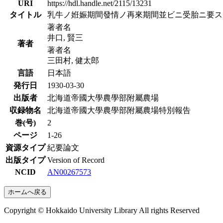
URI
https://hdl.handle.net/2115/13231
タイトル
乳牛ノ姙娠期間發情ノ再來期間並ビニ受胎ニ要ス
著者名
井口, 賢三
著者
著者名
三田村, 健太郎
言語
日本語
発行日
1930-03-30
出版者
北海道帝國大學農學部附屬農場
収録物名
北海道帝國大學農學部附屬農場特別報告
巻(号)
2
ページ
1-26
資源タイプ
紀要論文
出版タイプ
Version of Record
NCID
AN00267573
ホームへ戻る
Copyright © Hokkaido University Library All rights Reserved