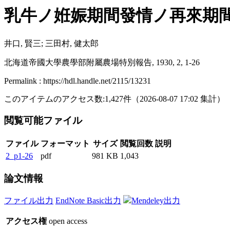
乳牛ノ姙娠期間發情ノ再來期
井口, 賢三; 三田村, 健太郎
北海道帝國大學農學部附屬農場特別報告, 1930, 2, 1-26
Permalink : https://hdl.handle.net/2115/13231
このアイテムのアクセス数:
1,427
件
（
2026-08-07
17:02 集計
）
閲覧可能ファイル
ファイル
フォーマット
サイズ
閲覧回数
説明
2_p1-26
pdf
981 KB
1,043
論文情報
ファイル出力
EndNote Basic出力
Mendeley出力
アクセス権
open access