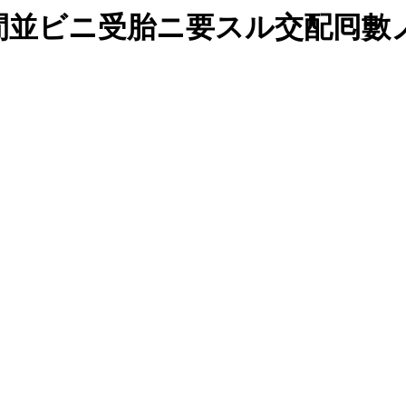
間並ビニ受胎ニ要スル交配囘數