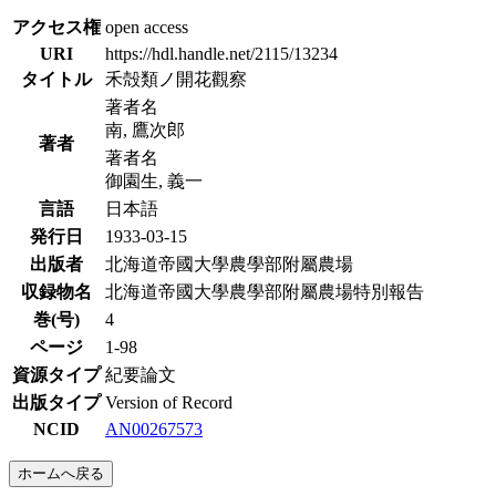
アクセス権
open access
URI
https://hdl.handle.net/2115/13234
タイトル
禾殻類ノ開花觀察
著者名
南, 鷹次郎
著者
著者名
御園生, 義一
言語
日本語
発行日
1933-03-15
出版者
北海道帝國大學農學部附屬農場
収録物名
北海道帝國大學農學部附屬農場特別報告
巻(号)
4
ページ
1-98
資源タイプ
紀要論文
出版タイプ
Version of Record
NCID
AN00267573
ホームへ戻る