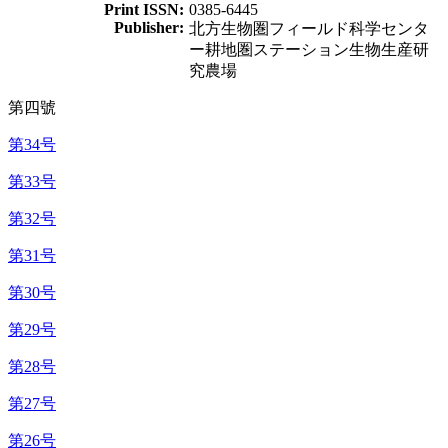
Print ISSN:
0385-6445
Publisher:
北方生物圏フィールド科学センタ
ー耕地圏ステーション生物生産研
究農場
第四號
第34号
第33号
第32号
第31号
第30号
第29号
第28号
第27号
第26号