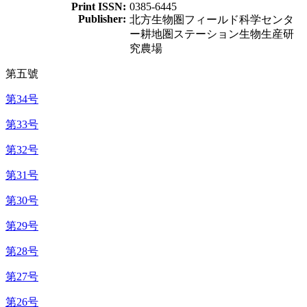
Print ISSN:
0385-6445
Publisher:
北方生物圏フィールド科学センタ
ー耕地圏ステーション生物生産研
究農場
第五號
第34号
第33号
第32号
第31号
第30号
第29号
第28号
第27号
第26号