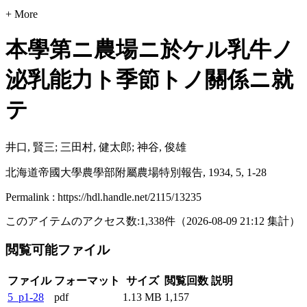
+ More
本學第ニ農場ニ於ケル乳牛ノ
泌乳能力ト季節トノ關係ニ就
テ
井口, 賢三; 三田村, 健太郎; 神谷, 俊雄
北海道帝國大學農學部附屬農場特別報告, 1934, 5, 1-28
Permalink : https://hdl.handle.net/2115/13235
このアイテムのアクセス数:
1,338
件
（
2026-08-09
21:12 集計
）
閲覧可能ファイル
ファイル
フォーマット
サイズ
閲覧回数
説明
5_p1-28
pdf
1.13 MB
1,157