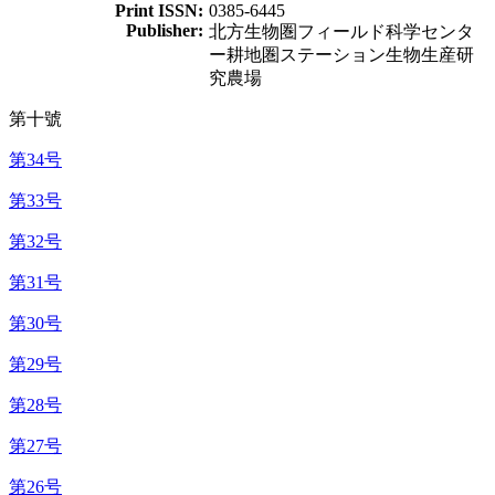
Print ISSN:
0385-6445
Publisher:
北方生物圏フィールド科学センタ
ー耕地圏ステーション生物生産研
究農場
第十號
第34号
第33号
第32号
第31号
第30号
第29号
第28号
第27号
第26号