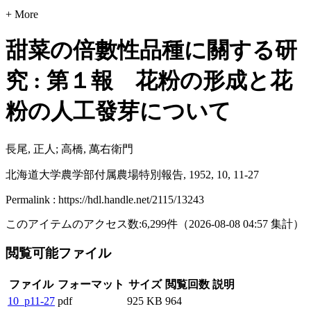
+ More
甜菜の倍數性品種に關する研
究 : 第１報 花粉の形成と花
粉の人工發芽について
長尾, 正人; 高橋, 萬右衛門
北海道大学農学部付属農場特別報告, 1952, 10, 11-27
Permalink : https://hdl.handle.net/2115/13243
このアイテムのアクセス数:
6,299
件
（
2026-08-08
04:57 集計
）
閲覧可能ファイル
ファイル
フォーマット
サイズ
閲覧回数
説明
10_p11-27
pdf
925 KB
964