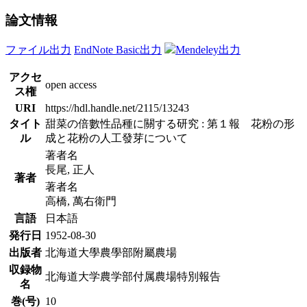
論文情報
ファイル出力
EndNote Basic出力
Mendeley出力
アクセ
open access
ス権
URI
https://hdl.handle.net/2115/13243
タイト
甜菜の倍數性品種に關する研究 : 第１報 花粉の形
ル
成と花粉の人工發芽について
著者名
長尾, 正人
著者
著者名
高橋, 萬右衛門
言語
日本語
発行日
1952-08-30
出版者
北海道大學農學部附屬農場
収録物
北海道大学農学部付属農場特別報告
名
巻(号)
10