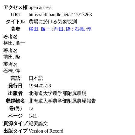
アクセス権
open access
URI
https://hdl.handle.net/2115/13263
タイトル
農場に於ける気象観測
著者
横田, 廉一 ; 前田, 隆 ; 石橋, 惇
著者名
横田, 廉一
著者名
前田, 隆
著者名
石橋, 惇
言語
日本語
発行日
1964-02-28
出版者
北海道大学農学部附属農場
収録物名
北海道大学農学部附属農場報告
巻(号)
12
ページ
1-11
資源タイプ
紀要論文
出版タイプ
Version of Record