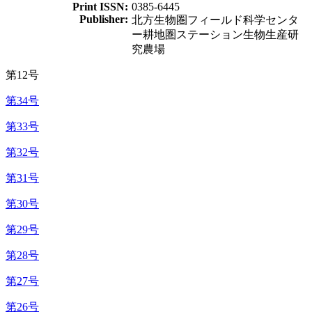
Print ISSN:
0385-6445
Publisher:
北方生物圏フィールド科学センタ
ー耕地圏ステーション生物生産研
究農場
第12号
第34号
第33号
第32号
第31号
第30号
第29号
第28号
第27号
第26号