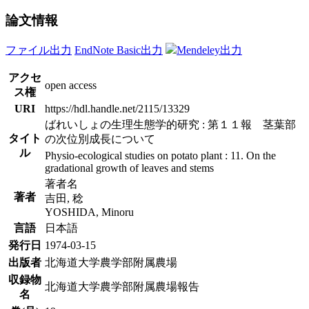
論文情報
ファイル出力
EndNote Basic出力
Mendeley出力
アクセ
open access
ス権
URI
https://hdl.handle.net/2115/13329
ばれいしょの生理生態学的研究 : 第１１報 茎葉部
タイト
の次位別成長について
ル
Physio-ecological studies on potato plant : 11. On the
gradational growth of leaves and stems
著者名
著者
吉田, 稔
YOSHIDA, Minoru
言語
日本語
発行日
1974-03-15
出版者
北海道大学農学部附属農場
収録物
北海道大学農学部附属農場報告
名