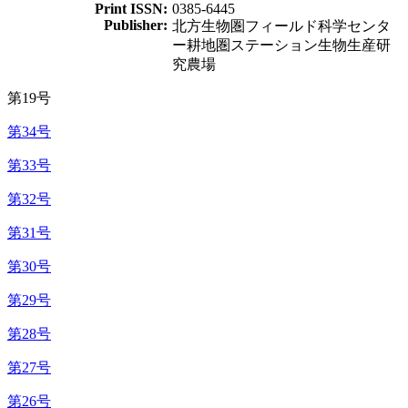
Print ISSN:
0385-6445
Publisher:
北方生物圏フィールド科学センタ
ー耕地圏ステーション生物生産研
究農場
第19号
第34号
第33号
第32号
第31号
第30号
第29号
第28号
第27号
第26号