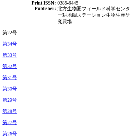
Print ISSN:
0385-6445
Publisher:
北方生物圏フィールド科学センタ
ー耕地圏ステーション生物生産研
究農場
第22号
第34号
第33号
第32号
第31号
第30号
第29号
第28号
第27号
第26号