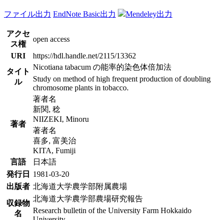
ファイル出力
EndNote Basic出力
Mendeley出力
アクセ
open access
ス権
URI
https://hdl.handle.net/2115/13362
Nicotiana tabacum の能率的染色体倍加法
タイト
Study on method of high frequent production of doubling
ル
chromosome plants in tobacco.
著者名
新関, 稔
NIIZEKI, Minoru
著者
著者名
喜多, 富美治
KITA, Fumiji
言語
日本語
発行日
1981-03-20
出版者
北海道大学農学部附属農場
北海道大学農学部農場研究報告
収録物
Research bulletin of the University Farm Hokkaido
名
University