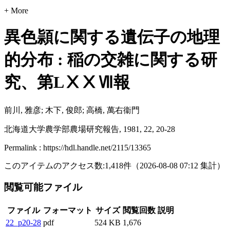
+ More
異色頴に関する遺伝子の地理
的分布 : 稲の交雑に関する研
究、第LⅩⅩⅦ報
前川, 雅彦; 木下, 俊郎; 高橋, 萬右衞門
北海道大学農学部農場研究報告, 1981, 22, 20-28
Permalink : https://hdl.handle.net/2115/13365
このアイテムのアクセス数:
1,418
件
（
2026-08-08
07:12 集計
）
閲覧可能ファイル
ファイル
フォーマット
サイズ
閲覧回数
説明
22_p20-28
pdf
524 KB
1,676