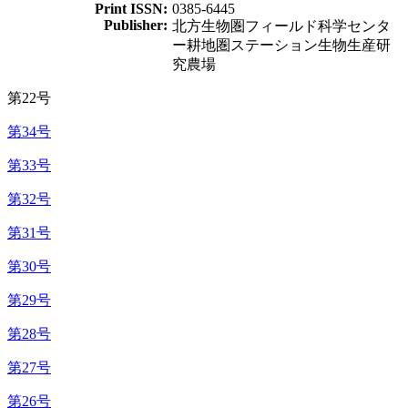
Print ISSN:
0385-6445
Publisher:
北方生物圏フィールド科学センタ
ー耕地圏ステーション生物生産研
究農場
第22号
第34号
第33号
第32号
第31号
第30号
第29号
第28号
第27号
第26号