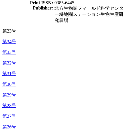
Print ISSN:
0385-6445
Publisher:
北方生物圏フィールド科学センタ
ー耕地圏ステーション生物生産研
究農場
第23号
第34号
第33号
第32号
第31号
第30号
第29号
第28号
第27号
第26号