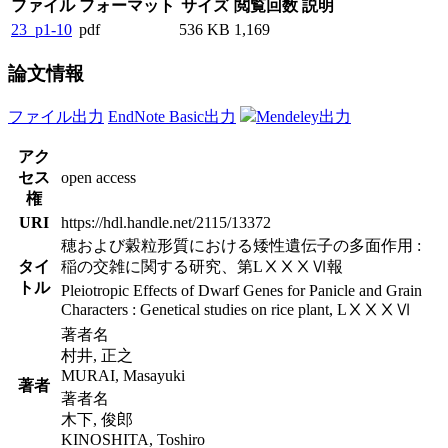
ファイル
フォーマット
サイズ
閲覧回数
説明
23_p1-10
pdf
536 KB
1,169
論文情報
ファイル出力
EndNote Basic出力
Mendeley出力
アク
セス
open access
権
URI
https://hdl.handle.net/2115/13372
穂および糓粒形質における矮性遺伝子の多面作用 :
タイ
稲の交雑に関する研究、第LⅩⅩⅩⅥ報
トル
Pleiotropic Effects of Dwarf Genes for Panicle and Grain
Characters : Genetical studies on rice plant, LⅩⅩⅩⅥ
著者名
村井, 正之
MURAI, Masayuki
著者
著者名
木下, 俊郎
KINOSHITA, Toshiro