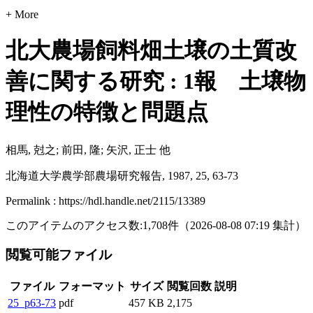
+ More
北大農場飼料畑土壌の土質改
善に関する研究 : 1報 土壌物
理性の特徴と問題点
相馬, 尅之; 前田, 隆; 矢沢, 正士 他
北海道大学農学部農場研究報告, 1987, 25, 63-73
Permalink : https://hdl.handle.net/2115/13389
このアイテムのアクセス数:
1,708
件
（
2026-08-08
07:19 集計
）
閲覧可能ファイル
ファイル
フォーマット
サイズ
閲覧回数
説明
25_p63-73
pdf
457 KB
2,175