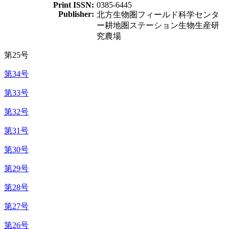
Print ISSN:
0385-6445
Publisher:
北方生物圏フィールド科学センタ
ー耕地圏ステーション生物生産研
究農場
第25号
第34号
第33号
第32号
第31号
第30号
第29号
第28号
第27号
第26号