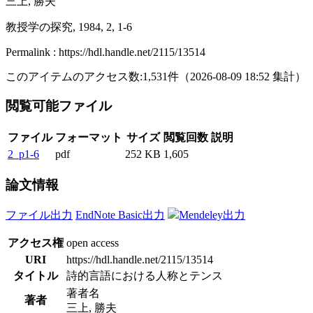
三上, 勝夫
教授学の探究, 1984, 2, 1-6
Permalink : https://hdl.handle.net/2115/13514
このアイテムのアクセス数:
1,531
件
（
2026-08-09
18:52 集計
）
閲覧可能ファイル
ファイル
フォーマット
サイズ
閲覧回数
説明
2_p1-6
pdf
252 KB
1,605
論文情報
ファイル出力
EndNote Basic出力
Mendeley出力
アクセス権
open access
URI
https://hdl.handle.net/2115/13514
タイトル
詩的言語における人称とテンス
著者名
著者
三上, 勝夫