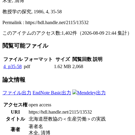
木全, 清博
教授学の探究, 1986, 4, 35-58
Permalink : https://hdl.handle.net/2115/13532
このアイテムのアクセス数:
1,402
件
（
2026-08-09
21:44 集計
）
閲覧可能ファイル
ファイル
フォーマット
サイズ
閲覧回数
説明
4_p35-58
pdf
1.62 MB
2,068
論文情報
ファイル出力
EndNote Basic出力
Mendeley出力
アクセス権
open access
URI
https://hdl.handle.net/2115/13532
タイトル
北海道歴教協の＜生産労働＞の実践
著者名
著者
木全, 清博