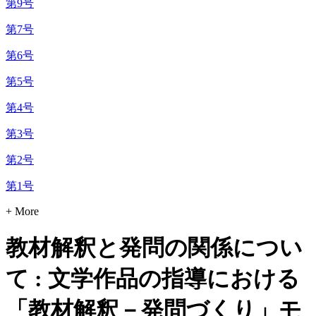
第9号
第7号
第6号
第5号
第4号
第3号
第2号
第1号
+ More
教材解釈と発問の関係につい
て : 文学作品の指導における
「教材解釈－発問づくり」モ