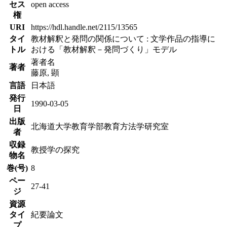
セス
open access
権
URI
https://hdl.handle.net/2115/13565
タイ
教材解釈と発問の関係について : 文学作品の指導に
トル
おける「教材解釈－発問づくり」モデル
著者名
著者
藤原, 顕
言語
日本語
発行
1990-03-05
日
出版
北海道大学教育学部教育方法学研究室
者
収録
教授学の探究
物名
巻(号)
8
ペー
27-41
ジ
資源
タイ
紀要論文
プ