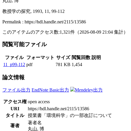
丸山, 博
教授学の探究, 1993, 11, 99-112
Permalink : https://hdl.handle.net/2115/13586
このアイテムのアクセス数:
1,321
件
（
2026-08-09
21:04 集計
）
閲覧可能ファイル
ファイル
フォーマット
サイズ
閲覧回数
説明
11_p99-112
pdf
781 KB
1,454
論文情報
ファイル出力
EndNote Basic出力
Mendeley出力
アクセス権
open access
URI
https://hdl.handle.net/2115/13586
タイトル
授業書「環境科学」の一部改訂について
著者名
著者
丸山, 博