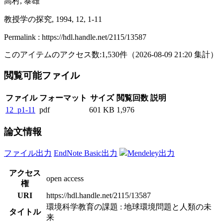
高村, 泰雄
教授学の探究, 1994, 12, 1-11
Permalink : https://hdl.handle.net/2115/13587
このアイテムのアクセス数:
1,530
件
（
2026-08-09
21:20 集計
）
閲覧可能ファイル
ファイル
フォーマット
サイズ
閲覧回数
説明
12_p1-11
pdf
601 KB
1,976
論文情報
ファイル出力
EndNote Basic出力
Mendeley出力
アクセス
open access
権
URI
https://hdl.handle.net/2115/13587
環境科学教育の課題 : 地球環境問題と人類の未
タイトル
来