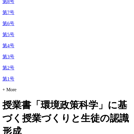
第8号
第7号
第6号
第5号
第4号
第3号
第2号
第1号
+ More
授業書「環境政策科学」に基
づく授業づくりと生徒の認識
形成