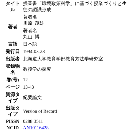
タイト
授業書「環境政策科学」に基づく授業づくりと生
ル
徒の認識形成
著者名
川原, 茂雄
著者
著者名
丸山, 博
言語
日本語
発行日
1994-03-28
出版者
北海道大学教育学部教育方法学研究室
収録物
教授学の探究
名
巻(号)
12
ページ
13-43
資源タ
紀要論文
イプ
出版タ
Version of Record
イプ
PISSN
0288-3511
NCID
AN10116428