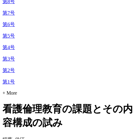
第8号
第7号
第6号
第5号
第4号
第3号
第2号
第1号
+ More
看護倫理教育の課題とその内
容構成の試み