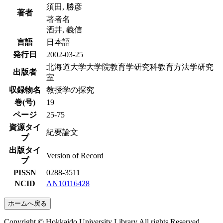
須田, 勝彦
著者
著者名
酒井, 義信
言語
日本語
発行日
2002-03-25
北海道大学大学院教育学研究科教育方法学研究
出版者
室
収録物名
教授学の探究
巻(号)
19
ページ
25-75
資源タイ
紀要論文
プ
出版タイ
Version of Record
プ
PISSN
0288-3511
NCID
AN10116428
ホームへ戻る
Copyright © Hokkaido University Library All rights Reserved