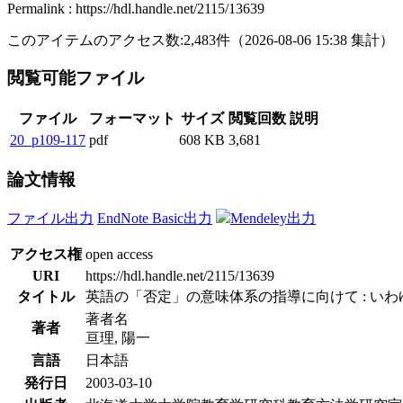
Permalink : https://hdl.handle.net/2115/13639
このアイテムのアクセス数:
2,483
件
（
2026-08-06
15:38 集計
）
閲覧可能ファイル
ファイル
フォーマット
サイズ
閲覧回数
説明
20_p109-117
pdf
608 KB
3,681
論文情報
ファイル出力
EndNote Basic出力
Mendeley出力
アクセス権
open access
URI
https://hdl.handle.net/2115/13639
タイトル
英語の「否定」の意味体系の指導に向けて : い
著者名
著者
亘理, 陽一
言語
日本語
発行日
2003-03-10