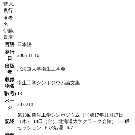
菅原,
良行
著者
名
伊藤,
貴浩
言語
日本語
発行
2005-11-16
日
出版
北海道大学衛生工学会
者
収録
衛生工学シンポジウム論文集
物名
巻(号)
13
ペー
207-210
ジ
第13回衛生工学シンポジウム（平成17年11月17日
記述
（木）-18日（金） 北海道大学クラーク会館） . 一般
セッション . 6 水処理 . 6-7