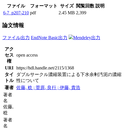
ファイル
フォーマット
サイズ
閲覧回数
説明
6-7_p207-210
pdf
2.45 MB
2,399
論文情報
ファイル出力
EndNote Basic出力
Mendeley出力
アク
セス
open access
権
URI
https://hdl.handle.net/2115/1368
タイ
ダブルサークル濃縮装置による下水余剰汚泥の濃縮
トル
性について
著者
佐藤, 稔 ; 菅原, 良行 ; 伊藤, 貴浩
著者
名
佐藤,
稔
著者
名