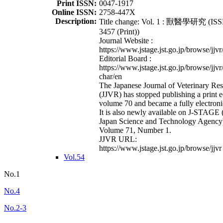
Print ISSN:
0047-1917
Online ISSN:
2758-447X
Description:
Title change: Vol. 1 : 獸醫學研究 (ISS
3457 (Print))
Journal Website :
https://www.jstage.jst.go.jp/browse/jjvr
Editorial Board :
https://www.jstage.jst.go.jp/browse/jjvr
char/en
The Japanese Journal of Veterinary Re
(JJVR) has stopped publishing a print e
volume 70 and became a fully electroni
It is also newly available on J-STAGE 
Japan Science and Technology Agency
Volume 71, Number 1.
JJVR URL:
https://www.jstage.jst.go.jp/browse/jjvr
Vol.54
No.1
No.4
No.2-3