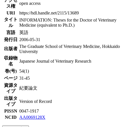
アクセ
open access
ス権
URI
https://hdl.handle.net/2115/13689
タイト
INFORMATION: Theses for the Doctor of Veterinary
Medicine (equivalent to Ph.D.)
ル
言語
英語
発行日
2006-05-31
The Graduate School of Veterinary Medicine, Hokkaido
出版者
University
収録物
Japanese Journal of Veterinary Research
名
巻(号)
54(1)
ページ
31-45
資源タ
紀要論文
イプ
出版タ
Version of Record
イプ
PISSN
0047-1917
NCID
AA0069128X