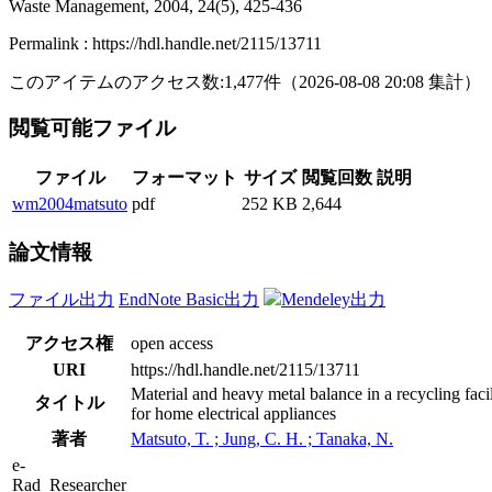
Waste Management, 2004, 24(5), 425-436
Permalink : https://hdl.handle.net/2115/13711
このアイテムのアクセス数:
1,477
件
（
2026-08-08
20:08 集計
）
閲覧可能ファイル
ファイル
フォーマット
サイズ
閲覧回数
説明
wm2004matsuto
pdf
252 KB
2,644
論文情報
ファイル出力
EndNote Basic出力
Mendeley出力
アクセス権
open access
URI
https://hdl.handle.net/2115/13711
Material and heavy metal balance in a recycling facil
タイトル
for home electrical appliances
著者
Matsuto, T. ; Jung, C. H. ; Tanaka, N.
e-
Rad_Researcher