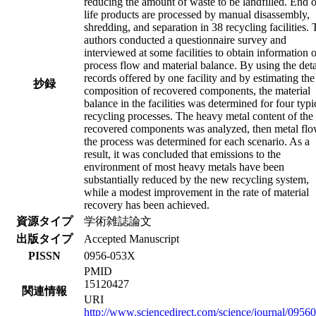
reducing the amount of waste to be landfilled. End o
life products are processed by manual disassembly,
shredding, and separation in 38 recycling facilities.
authors conducted a questionnaire survey and
interviewed at some facilities to obtain information 
process flow and material balance. By using the deta
records offered by one facility and by estimating the
抄録
composition of recovered components, the material
balance in the facilities was determined for four typi
recycling processes. The heavy metal content of the
recovered components was analyzed, then metal flo
the process was determined for each scenario. As a
result, it was concluded that emissions to the
environment of most heavy metals have been
substantially reduced by the new recycling system,
while a modest improvement in the rate of material
recovery has been achieved.
資源タイプ
学術雑誌論文
出版タイプ
Accepted Manuscript
PISSN
0956-053X
PMID
15120427
関連情報
URI
http://www.sciencedirect.com/science/journal/095