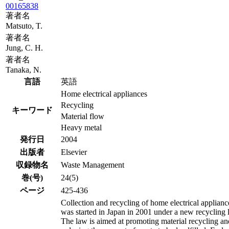
00165838
著者名
Matsuto, T.
著者名
Jung, C. H.
著者名
Tanaka, N.
言語
英語
Home electrical appliances
Recycling
キーワード
Material flow
Heavy metal
発行日
2004
出版者
Elsevier
収録物名
Waste Management
巻(号)
24(5)
ページ
425-436
Collection and recycling of home electrical applianc
was started in Japan in 2001 under a new recycling 
The law is aimed at promoting material recycling an