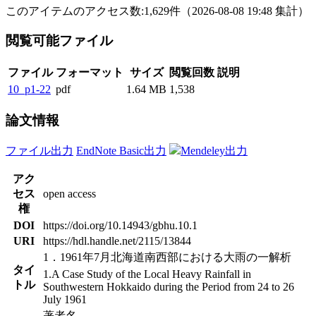
このアイテムのアクセス数:
1,629
件
（
2026-08-08
19:48 集計
）
閲覧可能ファイル
ファイル
フォーマット
サイズ
閲覧回数
説明
10_p1-22
pdf
1.64 MB
1,538
論文情報
ファイル出力
EndNote Basic出力
Mendeley出力
アク
セス
open access
権
DOI
https://doi.org/10.14943/gbhu.10.1
URI
https://hdl.handle.net/2115/13844
1．1961年7月北海道南西部における大雨の一解析
タイ
1.A Case Study of the Local Heavy Rainfall in
トル
Southwestern Hokkaido during the Period from 24 to 26
July 1961
著者名