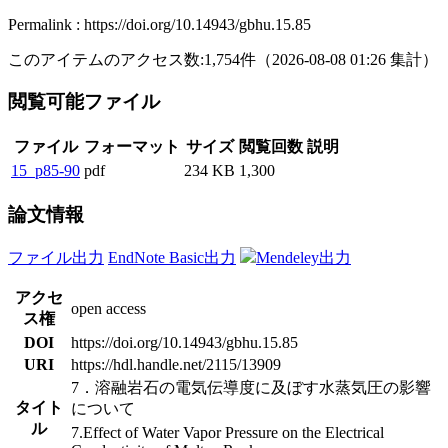
Permalink : https://doi.org/10.14943/gbhu.15.85
このアイテムのアクセス数:
1,754
件
（
2026-08-08
01:26 集計
）
閲覧可能ファイル
ファイル
フォーマット
サイズ
閲覧回数
説明
15_p85-90
pdf
234 KB
1,300
論文情報
ファイル出力
EndNote Basic出力
Mendeley出力
アクセ
open access
ス権
DOI
https://doi.org/10.14943/gbhu.15.85
URI
https://hdl.handle.net/2115/13909
7．溶融岩石の電気伝導度に及ぼす水蒸気圧の影響
タイト
について
ル
7.Effect of Water Vapor Pressure on the Electrical