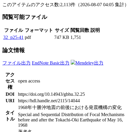
このアイテムのアクセス数:
2,113
件
（
2026-08-07
04:05 集計
）
閲覧可能ファイル
ファイル
フォーマット
サイズ
閲覧回数
説明
32_p25-41
pdf
747 KB
1,751
論文情報
ファイル出力
EndNote Basic出力
Mendeley出力
アク
セス
open access
権
DOI
https://doi.org/10.14943/gbhu.32.25
URI
https://hdl.handle.net/2115/14044
1968年十勝沖地震の前後における発震機構の変化
タイ
Special and Sequential Distribution of Focal Mechanisms
トル
before and after the Tokachi-Oki Earthquake of May 16,
1968
著者名