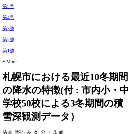
第5号
第4号
第3號
第2號
第1號
+ More
札幌市における最近10冬期間
の降水の特徴(付 : 市内小・中
学校50校による3冬期間の積
雪深観測データ）
菊地, 勝弘; 今, 久; 谷口, 恭 他