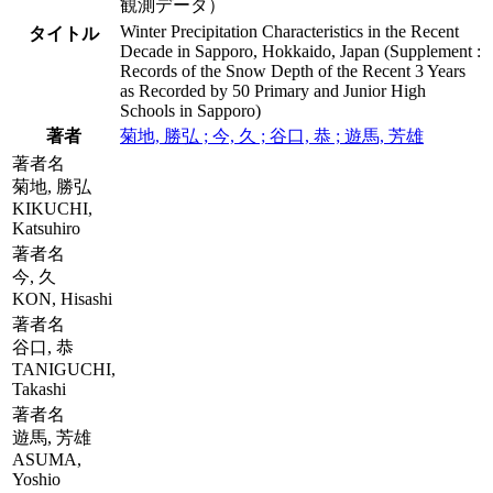
観測データ）
Winter Precipitation Characteristics in the Recent
タイトル
Decade in Sapporo, Hokkaido, Japan (Supplement :
Records of the Snow Depth of the Recent 3 Years
as Recorded by 50 Primary and Junior High
Schools in Sapporo)
著者
菊地, 勝弘 ; 今, 久 ; 谷口, 恭 ; 遊馬, 芳雄
著者名
菊地, 勝弘
KIKUCHI,
Katsuhiro
著者名
今, 久
KON, Hisashi
著者名
谷口, 恭
TANIGUCHI,
Takashi
著者名
遊馬, 芳雄
ASUMA,
Yoshio