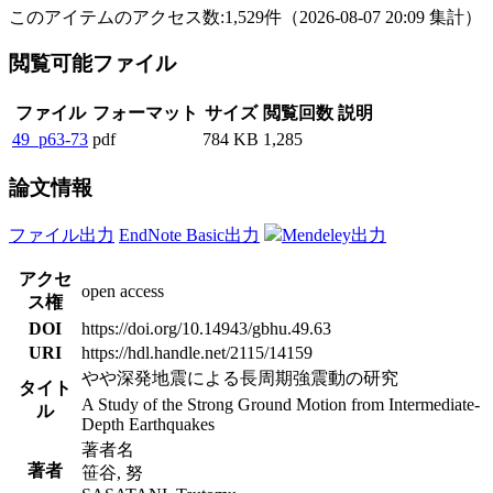
このアイテムのアクセス数:
1,529
件
（
2026-08-07
20:09 集計
）
閲覧可能ファイル
ファイル
フォーマット
サイズ
閲覧回数
説明
49_p63-73
pdf
784 KB
1,285
論文情報
ファイル出力
EndNote Basic出力
Mendeley出力
アクセ
open access
ス権
DOI
https://doi.org/10.14943/gbhu.49.63
URI
https://hdl.handle.net/2115/14159
やや深発地震による長周期強震動の研究
タイト
A Study of the Strong Ground Motion from Intermediate-
ル
Depth Earthquakes
著者名
著者
笹谷, 努