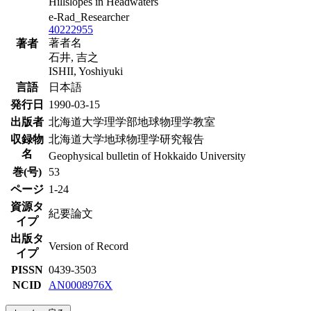
Hillslopes in Headwaters
e-Rad_Researcher
40222955
著者名
著者
石井, 吉之
ISHII, Yoshiyuki
言語
日本語
発行日
1990-03-15
出版者
北海道大学理学部地球物理学教室
収録物
北海道大学地球物理学研究報告
名
Geophysical bulletin of Hokkaido University
巻(号)
53
ページ
1-24
資源タ
紀要論文
イプ
出版タ
Version of Record
イプ
PISSN
0439-3503
NCID
AN0008976X