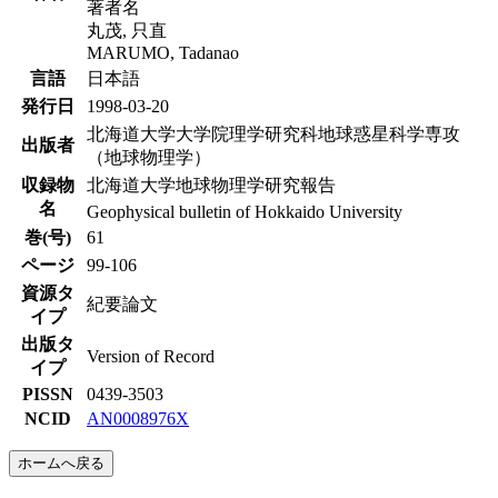
著者名
丸茂, 只直
MARUMO, Tadanao
言語
日本語
発行日
1998-03-20
北海道大学大学院理学研究科地球惑星科学専攻
出版者
（地球物理学）
収録物
北海道大学地球物理学研究報告
名
Geophysical bulletin of Hokkaido University
巻(号)
61
ページ
99-106
資源タ
紀要論文
イプ
出版タ
Version of Record
イプ
PISSN
0439-3503
NCID
AN0008976X
ホームへ戻る