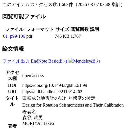
このアイテムのアクセス数:
1,668
件
（
2026-08-07
03:48 集計
）
閲覧可能ファイル
ファイル
フォーマット
サイズ
閲覧回数
説明
61_p99-106
pdf
746 KB
1,767
論文情報
ファイル出力
EndNote Basic出力
Mendeley出力
アクセ
open access
ス権
DOI
https://doi.org/10.14943/gbhu.61.99
URI
https://hdl.handle.net/2115/14262
タイト
回転成分地震計の試作と感度の検定
ル
Design for Rotation Seismometers and Their Calibration
著者名
森谷, 武男
MORIYA, Takeo
著者