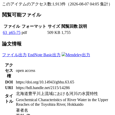
このアイテムのアクセス数:
1,913
件
（
2026-08-07
04:05 集計
）
閲覧可能ファイル
ファイル
フォーマット
サイズ
閲覧回数
説明
63_p65-75
pdf
509 KB
1,755
論文情報
ファイル出力
EndNote Basic出力
Mendeley出力
アク
セス
open access
権
DOI
https://doi.org/10.14943/gbhu.63.65
URI
https://hdl.handle.net/2115/14286
北海道豊平川上流域における河川の水質特性
タイ
Geochemical Characteristics of River Water in the Upper
トル
Reaches of the Toyohira River, Hokkaido
著者名