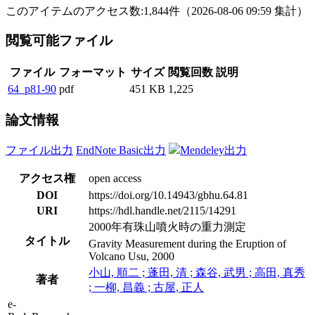
このアイテムのアクセス数:
1,844
件
（
2026-08-06
09:59 集計
）
閲覧可能ファイル
ファイル
フォーマット
サイズ
閲覧回数
説明
64_p81-90
pdf
451 KB
1,225
論文情報
ファイル出力
EndNote Basic出力
Mendeley出力
アクセス権
open access
DOI
https://doi.org/10.14943/gbhu.64.81
URI
https://hdl.handle.net/2115/14291
2000年有珠山噴火時の重力測定
タイトル
Gravity Measurement during the Eruption of
Volcano Usu, 2000
小山, 順二 ; 蓬田, 清 ; 森谷, 武男 ; 高田, 真秀
著者
; 一柳, 昌義 ; 古屋, 正人
e-