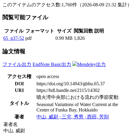
このアイテムのアクセス数:
1,760
件
（
2026-08-09
21:32 集計
）
閲覧可能ファイル
ファイル
フォーマット
サイズ
閲覧回数
説明
65_p37-52
pdf
0.99 MB
1,826
論文情報
ファイル出力
EndNote Basic出力
Mendeley出力
アクセス権
open access
DOI
https://doi.org/10.14943/gbhu.65.37
URI
https://hdl.handle.net/2115/14302
噴火湾中央部における流れの季節変動
タイトル
Seasonal Variations of Water Current at the
Center of Funka Bay, Hokkaido
著者
中山, 威尉 ; 三宅, 秀男 ; 西田, 芳則
著者名
中山, 威尉