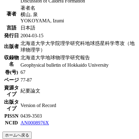
Discussion of Caldera Formation
著者名
著者
横山, 泉
YOKOYAMA, Izumi
言語
日本語
発行日
2004-03-15
北海道大学大学院理学研究科地球惑星科学専攻（地
出版者
球物理学）
収録物
北海道大学地球物理学研究報告
名
Geophysical bulletin of Hokkaido University
巻(号)
67
ページ
77-87
資源タ
紀要論文
イプ
出版タ
Version of Record
イプ
PISSN
0439-3503
NCID
AN0008976X
ホームへ戻る