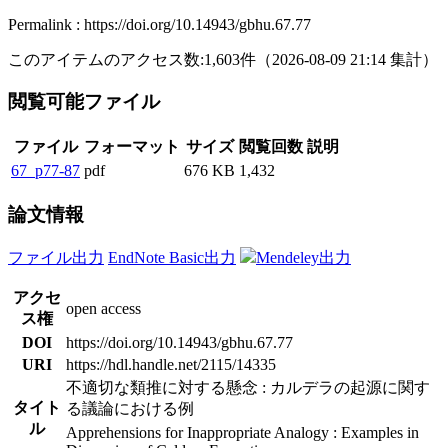
Permalink : https://doi.org/10.14943/gbhu.67.77
このアイテムのアクセス数:
1,603
件
（
2026-08-09
21:14 集計
）
閲覧可能ファイル
ファイル
フォーマット
サイズ
閲覧回数
説明
67_p77-87
pdf
676 KB
1,432
論文情報
ファイル出力
EndNote Basic出力
Mendeley出力
アクセ
open access
ス権
DOI
https://doi.org/10.14943/gbhu.67.77
URI
https://hdl.handle.net/2115/14335
不適切な類推に対する懸念 : カルデラの起源に関す
タイト
る議論における例
ル
Apprehensions for Inappropriate Analogy : Examples in