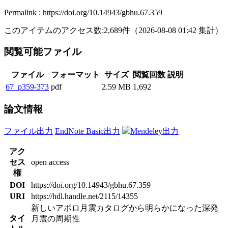
Permalink : https://doi.org/10.14943/gbhu.67.359
このアイテムのアクセス数:
2,689
件
（
2026-08-08
01:42 集計
）
閲覧可能ファイル
ファイル
フォーマット
サイズ
閲覧回数
説明
67_p359-373
pdf
2.59 MB
1,692
論文情報
ファイル出力
EndNote Basic出力
Mendeley出力
アク
セス
open access
権
DOI
https://doi.org/10.14943/gbhu.67.359
URI
https://hdl.handle.net/2115/14355
新しいアポロ月震カタログから明らかになった深発
タイ
月震の周期性