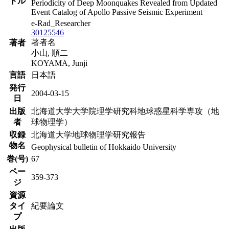
トル
Periodicity of Deep Moonquakes Revealed from Updated
Event Catalog of Apollo Passive Seismic Experiment
e-Rad_Researcher
30125546
著者名
著者
小山, 順二
KOYAMA, Junji
言語
日本語
発行
2004-03-15
日
出版
北海道大学大学院理学研究科地球惑星科学専攻（地
者
球物理学）
収録
北海道大学地球物理学研究報告
物名
Geophysical bulletin of Hokkaido University
巻(号)
67
ペー
359-373
ジ
資源
タイ
紀要論文
プ