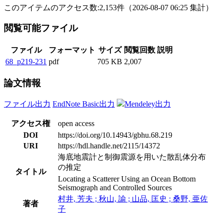
このアイテムのアクセス数:
2,153
件
（
2026-08-07
06:25 集計
）
閲覧可能ファイル
ファイル
フォーマット
サイズ
閲覧回数
説明
68_p219-231
pdf
705 KB
2,007
論文情報
ファイル出力
EndNote Basic出力
Mendeley出力
アクセス権
open access
DOI
https://doi.org/10.14943/gbhu.68.219
URI
https://hdl.handle.net/2115/14372
海底地震計と制御震源を用いた散乱体分布
の推定
タイトル
Locating a Scatterer Using an Ocean Bottom
Seismograph and Controlled Sources
村井, 芳夫 ; 秋山, 諭 ; 山品, 匡史 ; 桑野, 亜佐
著者
子