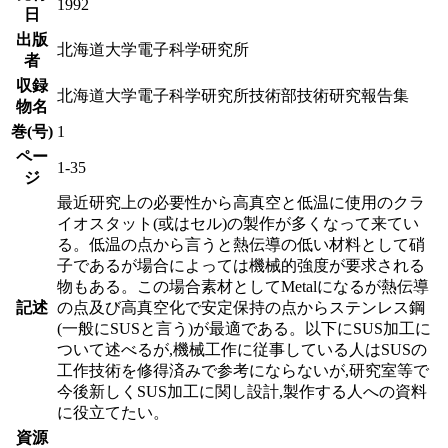
1992
日
出版
北海道大学電子科学研究所
者
収録
北海道大学電子科学研究所技術部技術研究報告集
物名
巻(号)
1
ペー
1-35
ジ
最近研究上の必要性から高真空と低温に使用のクラ
イオスタット(或はセル)の製作が多くなって来てい
る。低温の点から言うと熱伝導の低い材料として硝
子であるが場合によっては機械的強度が要求される
物もある。この場合素材としてMetalになるが熱伝導
記述
の点及び高真空化で安定保持の点からステンレス鋼
(一般にSUSと言う)が最適である。以下にSUS加工に
ついて述べるが,機械工作に従事している人はSUSの
工作技術を修得済みで参考にならないが,研究室等で
今後新しくSUS加工に関し設計,製作する人への資料
に役立てたい。
資源