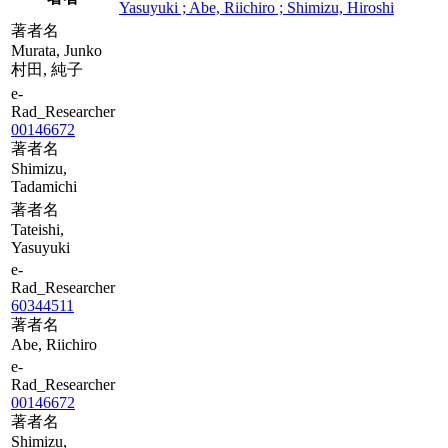
Yasuyuki ; Abe, Riichiro ; Shimizu, Hiroshi
著者名
Murata, Junko
村田, 純子
e-
Rad_Researcher
00146672
著者名
Shimizu,
Tadamichi
著者名
Tateishi,
Yasuyuki
e-
Rad_Researcher
60344511
著者名
Abe, Riichiro
e-
Rad_Researcher
00146672
著者名
Shimizu,