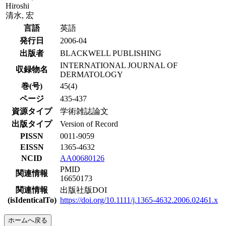
Hiroshi
清水, 宏
言語
英語
発行日
2006-04
出版者
BLACKWELL PUBLISHING
INTERNATIONAL JOURNAL OF
収録物名
DERMATOLOGY
巻(号)
45(4)
ページ
435-437
資源タイプ
学術雑誌論文
出版タイプ
Version of Record
PISSN
0011-9059
EISSN
1365-4632
NCID
AA00680126
PMID
関連情報
16650173
関連情報
出版社版DOI
(isIdenticalTo)
https://doi.org/10.1111/j.1365-4632.2006.02461.x
ホームへ戻る