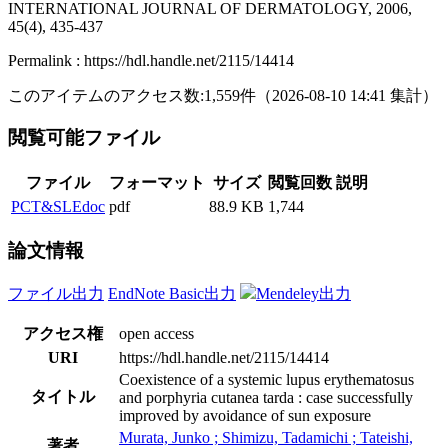
INTERNATIONAL JOURNAL OF DERMATOLOGY, 2006,
45(4), 435-437
Permalink : https://hdl.handle.net/2115/14414
このアイテムのアクセス数:
1,559
件
（
2026-08-10
14:41 集計
）
閲覧可能ファイル
ファイル
フォーマット
サイズ
閲覧回数
説明
PCT&SLEdoc
pdf
88.9 KB
1,744
論文情報
ファイル出力
EndNote Basic出力
Mendeley出力
アクセス権
open access
URI
https://hdl.handle.net/2115/14414
Coexistence of a systemic lupus erythematosus
タイトル
and porphyria cutanea tarda : case successfully
improved by avoidance of sun exposure
Murata, Junko ; Shimizu, Tadamichi ; Tateishi,
著者