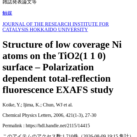
雑誌発表論文等
触媒
JOURNAL OF THE RESEARCH INSTITUTE FOR
CATALYSIS HOKKAIDO UNIVERSITY
Structure of low coverage Ni
atoms on the TiO2(1 1 0)
surface – Polarization
dependent total-reflection
fluorescence EXAFS study
Koike, Y.; Ijima, K.; Chun, WJ et al.
Chemical Physics Letters, 2006, 421(1-3), 27-30
Permalink : https://hdl.handle.net/2115/14415
このアイテムのアクセス数:
1,710
件
（
2026-08-09
19:15 集計
）