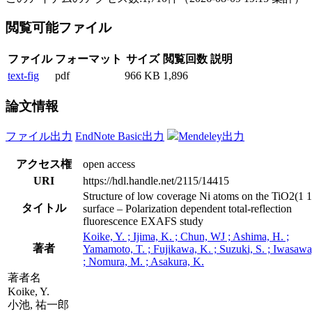
閲覧可能ファイル
ファイル
フォーマット
サイズ
閲覧回数
説明
text-fig
pdf
966 KB
1,896
論文情報
ファイル出力
EndNote Basic出力
Mendeley出力
アクセス権
open access
URI
https://hdl.handle.net/2115/14415
Structure of low coverage Ni atoms on the TiO2(1 1
タイトル
surface – Polarization dependent total-reflection
fluorescence EXAFS study
Koike, Y. ; Ijima, K. ; Chun, WJ ; Ashima, H. ;
著者
Yamamoto, T. ; Fujikawa, K. ; Suzuki, S. ; Iwasawa
; Nomura, M. ; Asakura, K.
著者名
Koike, Y.
小池, 祐一郎