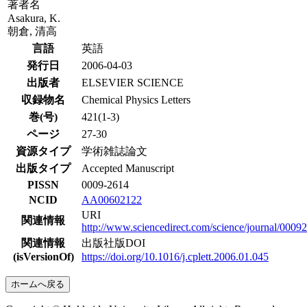
著者名
Asakura, K.
朝倉, 清高
言語
英語
発行日
2006-04-03
出版者
ELSEVIER SCIENCE
収録物名
Chemical Physics Letters
巻(号)
421(1-3)
ページ
27-30
資源タイプ
学術雑誌論文
出版タイプ
Accepted Manuscript
PISSN
0009-2614
NCID
AA00602122
URI
関連情報
http://www.sciencedirect.com/science/journal/0009
関連情報
出版社版DOI
(isVersionOf)
https://doi.org/10.1016/j.cplett.2006.01.045
ホームへ戻る