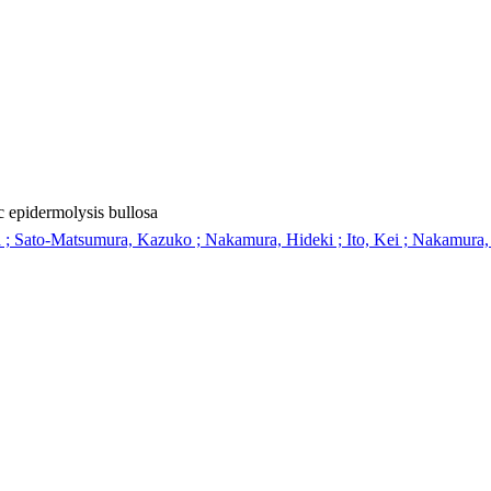
c epidermolysis bullosa
 Sato-Matsumura, Kazuko ; Nakamura, Hideki ; Ito, Kei ; Nakamura, H