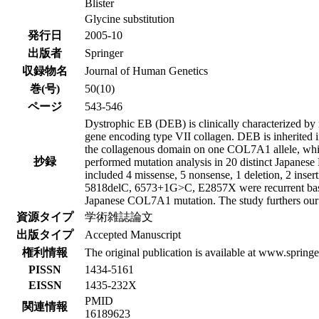
Blister
Glycine substitution
発行日
2005-10
出版者
Springer
収録物名
Journal of Human Genetics
巻(号)
50(10)
ページ
543-546
Dystrophic EB (DEB) is clinically characterized by
gene encoding type VII collagen. DEB is inherited 
the collagenous domain on one COL7A1 allele, while
抄録
performed mutation analysis in 20 distinct Japan
included 4 missense, 5 nonsense, 1 deletion, 2 inse
5818delC, 6573+1G>C, E2857X were recurrent based 
Japanese COL7A1 mutation. The study furthers our un
資源タイプ
学術雑誌論文
出版タイプ
Accepted Manuscript
権利情報
The original publication is available at www.spring
PISSN
1434-5161
EISSN
1435-232X
PMID
関連情報
16189623