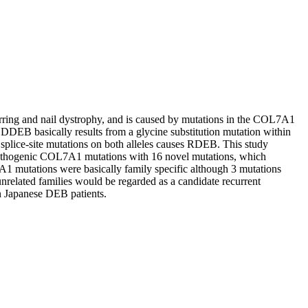
arring and nail dystrophy, and is caused by mutations in the COL7A1
DEB basically results from a glycine substitution mutation within
plice-site mutations on both alleles causes RDEB. This study
pathogenic COL7A1 mutations with 16 novel mutations, which
7A1 mutations were basically family specific although 3 mutations
lated families would be regarded as a candidate recurrent
in Japanese DEB patients.