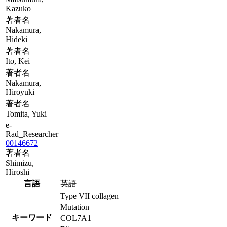
Kazuko
著者名
Nakamura,
Hideki
著者名
Ito, Kei
著者名
Nakamura,
Hiroyuki
著者名
Tomita, Yuki
e-
Rad_Researcher
00146672
著者名
Shimizu,
Hiroshi
言語
英語
Type VII collagen
Mutation
キーワード
COL7A1