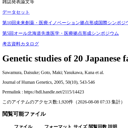
雑誌発表論文等
データセット
第10回未来創薬・医療イノベーション拠点形成国際シンポジ
第5回オール北海道先進医学・医療拠点形成シンポジウム
考古資料カタログ
Genetic studies of 20 Japanese f
Sawamura, Daisuke; Goto, Maki; Yasukawa, Kana et al.
Journal of Human Genetics, 2005, 50(10), 543-546
Permalink : https://hdl.handle.net/2115/14423
このアイテムのアクセス数:
1,920
件
（
2026-08-08
07:33 集計
）
閲覧可能ファイル
ファイル
フォーマット
サイズ
閲覧回数
説明