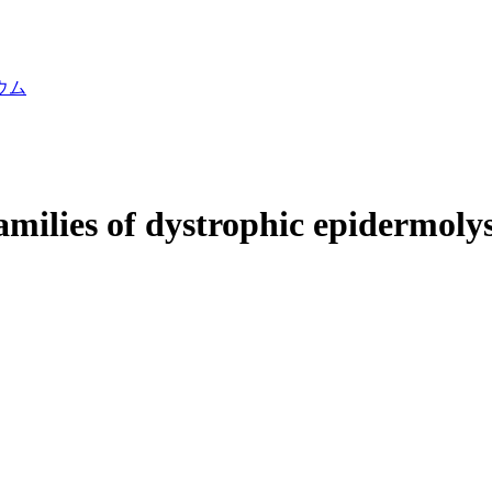
ウム
amilies of dystrophic epidermolys