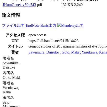
JHumGenet_v50p543
pdf
132 KB
2,240
論文情報
ファイル出力
EndNote Basic出力
Mendeley出力
アクセス権
open access
URI
https://hdl.handle.net/2115/14423
タイトル
Genetic studies of 20 Japanese families of dystrophi
著者
Sawamura, Daisuke ; Goto, Maki ; Yasukawa, Kana ;
著者名
Sawamura,
Daisuke
著者名
Goto, Maki
著者名
Yasukawa,
Kana
著者名
Sato-
Matsumura,