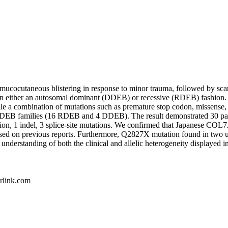
 mucocutaneous blistering in response to minor trauma, followed by sc
in either an autosomal dominant (DDEB) or recessive (RDEB) fashion. D
 a combination of mutations such as premature stop codon, missense, s
ese DEB families (16 RDEB and 4 DDEB). The result demonstrated 30 
rtion, 1 indel, 3 splice-site mutations. We confirmed that Japanese COL
on previous reports. Furthermore, Q2827X mutation found in two unre
derstanding of both the clinical and allelic heterogeneity displayed 
erlink.com