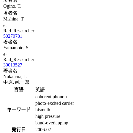
著者名
Ogino, T.
著者名
Mishina, T.
e-
Rad_Researcher
50270781
著者名
Yamamoto, S.
e-
Rad_Researcher
30013527
著者名
Nakahara, J.
中原, 純一郎
言語
英語
coherent phonon
photo-excited carrier
キーワード
bismuth
high pressure
band-overlapping
発行日
2006-07