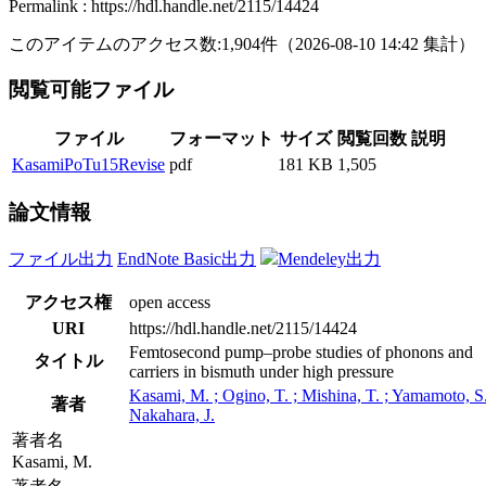
Permalink : https://hdl.handle.net/2115/14424
このアイテムのアクセス数:
1,904
件
（
2026-08-10
14:42 集計
）
閲覧可能ファイル
ファイル
フォーマット
サイズ
閲覧回数
説明
KasamiPoTu15Revise
pdf
181 KB
1,505
論文情報
ファイル出力
EndNote Basic出力
Mendeley出力
アクセス権
open access
URI
https://hdl.handle.net/2115/14424
Femtosecond pump–probe studies of phonons and
タイトル
carriers in bismuth under high pressure
Kasami, M. ; Ogino, T. ; Mishina, T. ; Yamamoto, S.
著者
Nakahara, J.
著者名
Kasami, M.