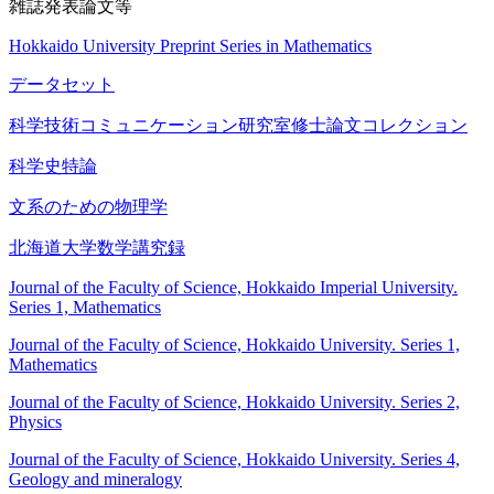
雑誌発表論文等
Hokkaido University Preprint Series in Mathematics
データセット
科学技術コミュニケーション研究室修士論文コレクション
科学史特論
文系のための物理学
北海道大学数学講究録
Journal of the Faculty of Science, Hokkaido Imperial University.
Series 1, Mathematics
Journal of the Faculty of Science, Hokkaido University. Series 1,
Mathematics
Journal of the Faculty of Science, Hokkaido University. Series 2,
Physics
Journal of the Faculty of Science, Hokkaido University. Series 4,
Geology and mineralogy