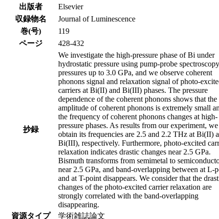
出版者
Elsevier
収録物名
Journal of Luminescence
巻(号)
119
ページ
428-432
We investigate the high-pressure phase of Bi under
hydrostatic pressure using pump-probe spectroscopy
pressures up to 3.0 GPa, and we observe coherent
phonons signal and relaxation signal of photo-excit
carriers at Bi(II) and Bi(III) phases. The pressure
dependence of the coherent phonons shows that the
amplitude of coherent phonons is extremely small a
the frequency of coherent phonons changes at high-
pressure phases. As results from our experiment, we
抄録
obtain its frequencies are 2.5 and 2.2 THz at Bi(II) 
Bi(III), respectively. Furthermore, photo-excited carr
relaxation indicates drastic changes near 2.5 GPa.
Bismuth transforms from semimetal to semiconduct
near 2.5 GPa, and band-overlapping between at L-p
and at T-point disappears. We consider that the drast
changes of the photo-excited carrier relaxation are
strongly correlated with the band-overlapping
disappearing.
資源タイプ
学術雑誌論文