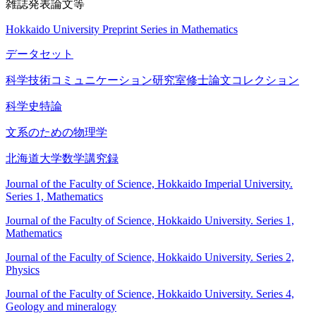
雑誌発表論文等
Hokkaido University Preprint Series in Mathematics
データセット
科学技術コミュニケーション研究室修士論文コレクション
科学史特論
文系のための物理学
北海道大学数学講究録
Journal of the Faculty of Science, Hokkaido Imperial University.
Series 1, Mathematics
Journal of the Faculty of Science, Hokkaido University. Series 1,
Mathematics
Journal of the Faculty of Science, Hokkaido University. Series 2,
Physics
Journal of the Faculty of Science, Hokkaido University. Series 4,
Geology and mineralogy