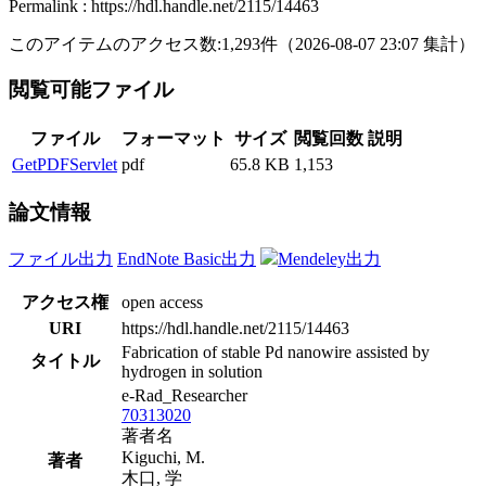
Permalink : https://hdl.handle.net/2115/14463
このアイテムのアクセス数:
1,293
件
（
2026-08-07
23:07 集計
）
閲覧可能ファイル
ファイル
フォーマット
サイズ
閲覧回数
説明
GetPDFServlet
pdf
65.8 KB
1,153
論文情報
ファイル出力
EndNote Basic出力
Mendeley出力
アクセス権
open access
URI
https://hdl.handle.net/2115/14463
Fabrication of stable Pd nanowire assisted by
タイトル
hydrogen in solution
e-Rad_Researcher
70313020
著者名
Kiguchi, M.
著者
木口, 学