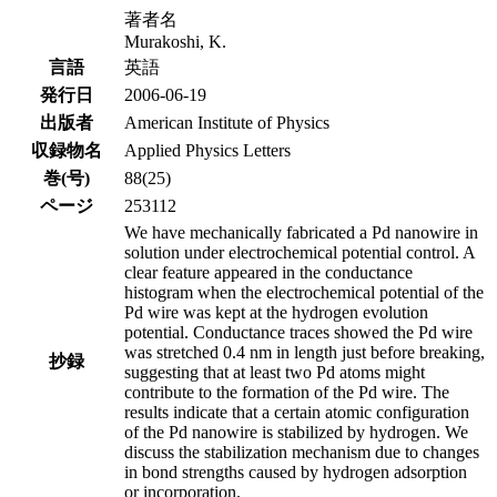
著者名
Murakoshi, K.
言語
英語
発行日
2006-06-19
出版者
American Institute of Physics
収録物名
Applied Physics Letters
巻(号)
88(25)
ページ
253112
We have mechanically fabricated a Pd nanowire in
solution under electrochemical potential control. A
clear feature appeared in the conductance
histogram when the electrochemical potential of the
Pd wire was kept at the hydrogen evolution
potential. Conductance traces showed the Pd wire
was stretched 0.4 nm in length just before breaking,
抄録
suggesting that at least two Pd atoms might
contribute to the formation of the Pd wire. The
results indicate that a certain atomic configuration
of the Pd nanowire is stabilized by hydrogen. We
discuss the stabilization mechanism due to changes
in bond strengths caused by hydrogen adsorption
or incorporation.