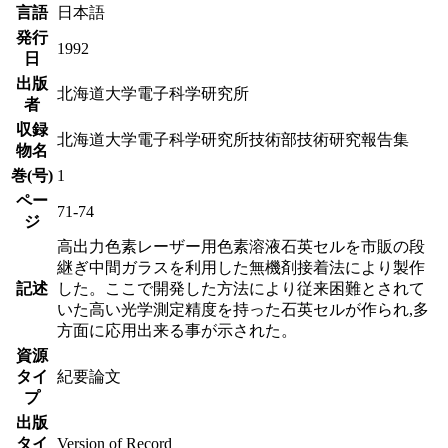
言語
日本語
発行
1992
日
出版
北海道大学電子科学研究所
者
収録
北海道大学電子科学研究所技術部技術研究報告集
物名
巻(号)
1
ペー
71-74
ジ
高出力色素レーザー用色素溶液石英セルを市販の段
継ぎ中間ガラスを利用した無機剤接着法により製作
記述
した。ここで開発した方法により従来困難とされて
いた高い光学測定精度を持った石英セルが作られ,多
方面に応用出来る事が示された。
資源
タイ
紀要論文
プ
出版
タイ
Version of Record