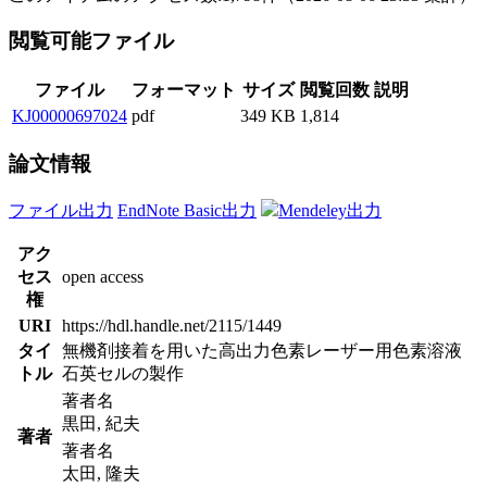
閲覧可能ファイル
ファイル
フォーマット
サイズ
閲覧回数
説明
KJ00000697024
pdf
349 KB
1,814
論文情報
ファイル出力
EndNote Basic出力
Mendeley出力
アク
セス
open access
権
URI
https://hdl.handle.net/2115/1449
タイ
無機剤接着を用いた高出力色素レーザー用色素溶液
トル
石英セルの製作
著者名
黒田, 紀夫
著者
著者名
太田, 隆夫