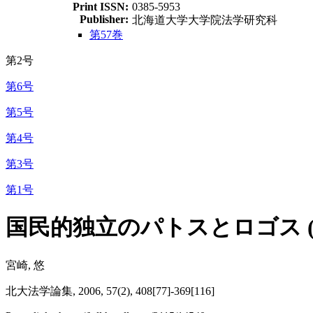
Print ISSN:
0385-5953
Publisher:
北海道大学大学院法学研究科
第57巻
第2号
第6号
第5号
第4号
第3号
第1号
国民的独立のパトスとロゴス (1)
宮崎, 悠
北大法学論集, 2006, 57(2), 408[77]-369[116]