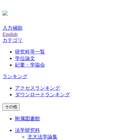
入力補助
English
カテゴリ
研究科等一覧
学位論文
紀要・学協会
ランキング
アクセスランキング
ダウンロードランキング
その他
附属図書館
法学研究科
北大法学論集