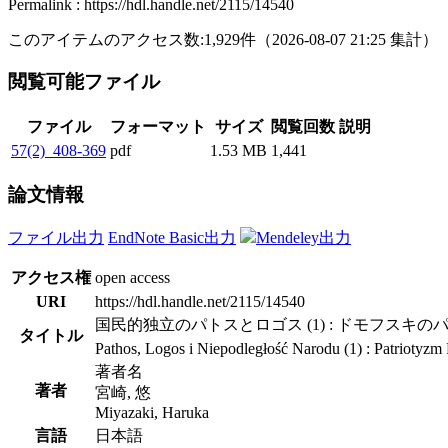
Permalink : https://hdl.handle.net/2115/14540
このアイテムのアクセス数:
1,929
件
（
2026-08-07
21:25 集計
）
閲覧可能ファイル
ファイル
フォーマット
サイズ
閲覧回数
説明
57(2)_408-369
pdf
1.53 MB
1,441
論文情報
ファイル出力
EndNote Basic出力
Mendeley出力
アクセス権
open access
URI
https://hdl.handle.net/2115/14540
国民的独立のパトスとロゴス (1) : ドモフスキのパト
タイトル
Pathos, Logos i Niepodległość Narodu (1) : Patriot
著者名
著者
宮崎, 悠
Miyazaki, Haruka
言語
日本語