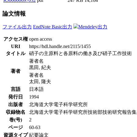
KJ00000697032
pdf
247 KB
14,164
論文情報
ファイル出力
EndNote Basic出力
Mendeley出力
アクセス権
open access
URI
https://hdl.handle.net/2115/1455
タイトル
硝子の主原料と各原料の働き及び硝子工作技術
著者名
黒田, 紀夫
著者
著者名
太田, 隆夫
言語
日本語
発行日
1994
出版者
北海道大学電子科学研究所
収録物名
北海道大学電子科学研究所技術部技術研究報告集
巻(号)
2
ページ
60-63
資源タイプ
紀要論文