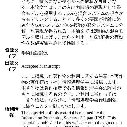
ともに，従来にない視点からの解析が可能とな
る．本論文では，この入出力関係の表現として混
合モデルを採用する．GAを混合システムの視点か
らモデリングすることで，多くの要因が複雑に絡
み合うGAシステム全体を複数の部分システムに分
解した表現が得られる．本論文では2種類の混合モ
デルを取り上げ，これらを利用したGA解析の有効
性を数値実験を通じて検証する．
資源タ
学術雑誌論文
イプ
出版タ
Accepted Manuscript
イプ
ここに掲載した著作物の利用に関する注意: 本著作
物の著作権は（社）情報処理学会に帰属します。
本著作物は著作権者である情報処理学会の許可の
もとに掲載するものです。ご利用に当たっては
「著作権法」ならびに「情報処理学会倫理綱領」
に従うことをお願いいたします。
権利情
The copyright of this material is retained by the
報
Information Processing Society of Japan (IPSJ). This
material is published on this web site with the agreement