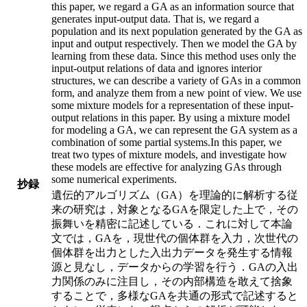
this paper, we regard a GA as an information source that
generates input-output data. That is, we regard a
population and its next population generated by the GA as
input and output respectively. Then we model the GA by
learning from these data. Since this method uses only the
input-output relations of data and ignores interior
structures, we can describe a variety of GAs in a common
form, and analyze them from a new point of view. We use
some mixture models for a representation of these input-
output relations in this paper. By using a mixture model
for modeling a GA, we can represent the GA system as a
combination of some partial systems.In this paper, we
treat two types of mixture models, and investigate how
these models are effective for analyzing GAs through
some numerical experiments.
抄録
遺伝的アルゴリズム（GA）を理論的に解析する従
来の研究は，対象となるGAを限定した上で，その
振舞いを精密に記述している．これに対して本論
文では，GAを，現世代の個体群を入力，次世代の
個体群を出力とした入出力データを発生する情報
源と見なし，データからの学習を行う．GAの入出
力関係のみに注目し，その内部構造を敢えて捨象
することで，多様なGAを共通の形式で記述すると