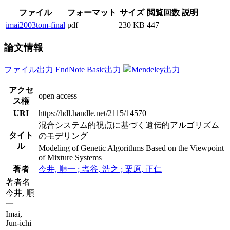
ファイル
フォーマット
サイズ
閲覧回数
説明
imai2003tom-final
pdf
230 KB
447
論文情報
ファイル出力
EndNote Basic出力
Mendeley出力
アクセ
open access
ス権
URI
https://hdl.handle.net/2115/14570
混合システム的視点に基づく遺伝的アルゴリズム
タイト
のモデリング
ル
Modeling of Genetic Algorithms Based on the Viewpoint
of Mixture Systems
著者
今井, 順一 ; 塩谷, 浩之 ; 栗原, 正仁
著者名
今井, 順
一
Imai,
Jun-ichi