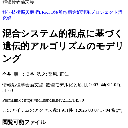
雑誌発表論文等
科学技術振興機構ERATO湊離散構造処理系プロジェクト講
究録
混合システム的視点に基づく
遺伝的アルゴリズムのモデリ
ング
今井, 順一; 塩谷, 浩之; 栗原, 正仁
情報処理学会論文誌. 数理モデル化と応用, 2003, 44(SIG07),
51-60
Permalink : https://hdl.handle.net/2115/14570
このアイテムのアクセス数:
1,911
件
（
2026-08-07
17:04 集計
）
閲覧可能ファイル