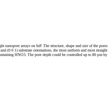
ght nanopore arrays on InP. The structure, shape and size of the pores
and (0 0 1) substrate orientations, the most uniform and most straight
 containing HNO3. The pore depth could be controlled up to 80 μm by