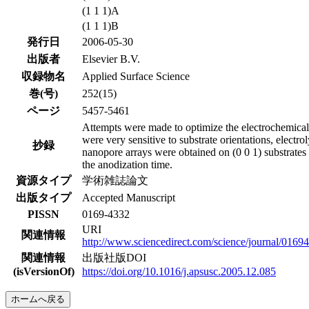
(1 1 1)A
(1 1 1)B
発行日
2006-05-30
出版者
Elsevier B.V.
収録物名
Applied Surface Science
巻(号)
252(15)
ページ
5457-5461
Attempts were made to optimize the electrochemical a
were very sensitive to substrate orientations, electr
抄録
nanopore arrays were obtained on (0 0 1) substrate
the anodization time.
資源タイプ
学術雑誌論文
出版タイプ
Accepted Manuscript
PISSN
0169-4332
URI
関連情報
http://www.sciencedirect.com/science/journal/0169
関連情報
出版社版DOI
(isVersionOf)
https://doi.org/10.1016/j.apsusc.2005.12.085
ホームへ戻る