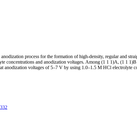
nodization process for the formation of high-density, regular and strai
olyte concentrations and anodization voltages. Among (1 1 1)A, (1 1 1)B 
s at anodization voltages of 5–7 V by using 1.0–1.5 M HCl electrolyte
4332