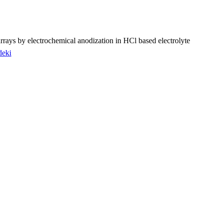
rays by electrochemical anodization in HCl based electrolyte
deki