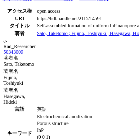
アクセス権
open access
URI
https://hdl.handle.net/2115/14591
タイトル
Self-assembled formation of uniform InP nanopore ar
著者
Sato, Taketomo ; Fujino, Toshiyuki ; Hasegawa, Hi
e-
Rad_Researcher
50343009
著者名
Sato, Taketomo
著者名
Fujino,
Toshiyuki
著者名
Hasegawa,
Hideki
言語
英語
Electrochemical anodization
Porous structure
InP
キーワード
(0 0 1)