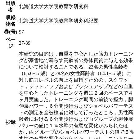
出版
北海道大学大学院教育学研究科
者
収録
北海道大学大学院教育学研究科紀要
物名
巻(号)
97
ペー
27-39
ジ
本研究の目的は，自重を中心とした筋力トレーニン
グが豪雪地で暮らす高齢者の身体資質に与える効果
について検討することである。23名の男性高齢者
（65.6±５歳）と28名の女性高齢者（64.1±５歳）に
対し筋力レベルの向上を目指すための，スクワッ
ト，シットアップおよびプッシュアップなどの自重
を中心としたトレーニングを週に２回のペースで４
ヶ月実施した。トレーニング期間の前後で握力，脚
伸展パワー，６分間歩行およびショベルパワーテス
トの測定を全被検者に対して行ったところ，男性高
齢者における６分間歩行および両グループの脚伸展
抄録
パワーの値に１％水準の有意な変化がみられたほ
か，両グ ループのショベルパワーテストの値で５％
水準の有意な変化がみられた。しかし，コントロー