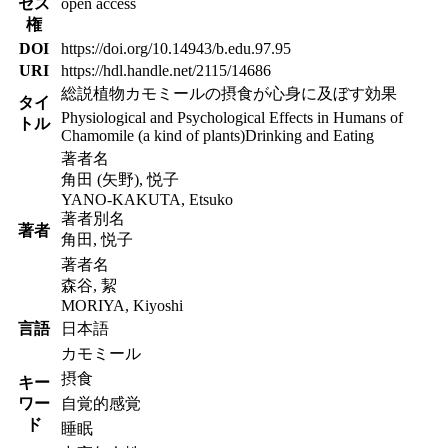
セス
open access
権
DOI
https://doi.org/10.14943/b.edu.97.95
URI
https://hdl.handle.net/2115/14686
総説植物カモミールの摂食が心身に及ぼす効果
タイ
Physiological and Psychological Effects in Humans of
トル
Chamomile (a kind of plants)Drinking and Eating
著者名
角田 (矢野), 悦子
YANO-KAKUTA, Etsuko
著者別名
著者
角田, 悦子
著者名
森谷, 絜
MORIYA, Kiyoshi
言語
日本語
カモミール
摂食
キー
ワー
自覚的感覚
ド
睡眠