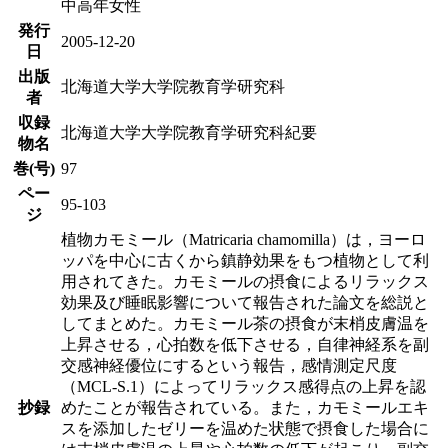
中高年女性
発行
2005-12-20
日
出版
北海道大学大学院教育学研究科
者
収録
北海道大学大学院教育学研究科紀要
物名
巻(号)
97
ペー
95-103
ジ
植物カモミール（Matricaria chamomilla）は，ヨーロ
ッパを中心に古くから鎮静効果をもつ植物として利
用されてきた。カモミールの摂食によるリラックス
効果及び睡眠影響について報告された論文を総説と
してまとめた。カモミール茶の摂食が末梢皮膚温を
上昇させる，心拍数を低下させる，自律神経系を副
交感神経優位にするという報告，感情測定尺度
（MCL-S.1）によってリラックス感得点の上昇を認
抄録
めたことが報告されている。また，カモミールエキ
スを添加したゼリーを温めた状態で摂食した場合に