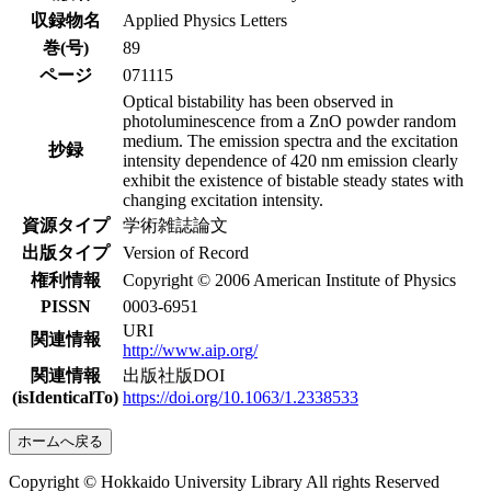
収録物名
Applied Physics Letters
巻(号)
89
ページ
071115
Optical bistability has been observed in
photoluminescence from a ZnO powder random
medium. The emission spectra and the excitation
抄録
intensity dependence of 420 nm emission clearly
exhibit the existence of bistable steady states with
changing excitation intensity.
資源タイプ
学術雑誌論文
出版タイプ
Version of Record
権利情報
Copyright © 2006 American Institute of Physics
PISSN
0003-6951
URI
関連情報
http://www.aip.org/
関連情報
出版社版DOI
(isIdenticalTo)
https://doi.org/10.1063/1.2338533
ホームへ戻る
Copyright © Hokkaido University Library All rights Reserved