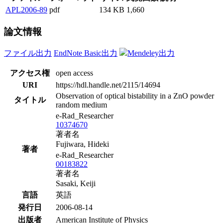
APL2006-89
pdf
134 KB
1,660
論文情報
ファイル出力
EndNote Basic出力
Mendeley出力
アクセス権
open access
URI
https://hdl.handle.net/2115/14694
Observation of optical bistability in a ZnO powder
タイトル
random medium
e-Rad_Researcher
10374670
著者名
Fujiwara, Hideki
著者
e-Rad_Researcher
00183822
著者名
Sasaki, Keiji
言語
英語
発行日
2006-08-14
出版者
American Institute of Physics